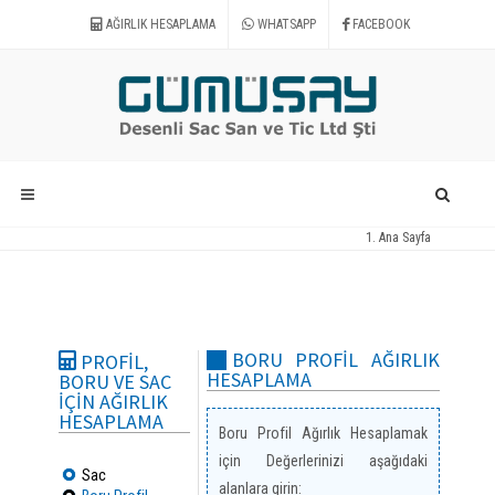
AĞIRLIK HESAPLAMA
WHATSAPP
FACEBOOK
Ana Sayfa
Ağırlık Hesaplama
BORU PROFIL AĞIRLIK
PROFIL,
HESAPLAMA
BORU VE SAC
IÇIN AĞIRLIK
HESAPLAMA
Boru Profil Ağırlık Hesaplamak
için Değerlerinizi aşağıdaki
Sac
alanlara girin: