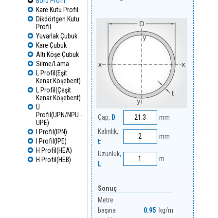
Boru Profil
Kare Kutu Profil
Dikdörtgen Kutu
Profil
Yuvarlak Çubuk
Kare Çubuk
Altı Köşe Çubuk
Silme/Lama
L Profil(Eşit
Kenar Köşebent)
L Profil(Çeşit
Kenar Köşebent)
U
Profil(UPN/NPU -
Çap,
D
:
mm
UPE)
Kalınlık,
I Profil(IPN)
mm
I Profil(IPE)
t
:
H Profil(HEA)
Uzunluk,
m
H Profil(HEB)
L
:
Sonuç
Metre
başına
kg/m